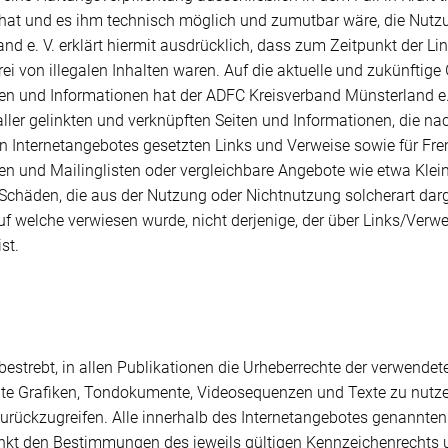
 hat und es ihm technisch möglich und zumutbar wäre, die Nutzun
d e. V. erklärt hiermit ausdrücklich, dass zum Zeitpunkt der Li
rei von illegalen Inhalten waren. Auf die aktuelle und zukünftige 
en und Informationen hat der ADFC Kreisverband Münsterland e. V.
 aller gelinkten und verknüpften Seiten und Informationen, die n
enen Internetangebotes gesetzten Links und Verweise sowie für F
n und Mailinglisten oder vergleichbare Angebote wie etwa Kleinan
 Schäden, die aus der Nutzung oder Nichtnutzung solcherart dar
auf welche verwiesen wurde, nicht derjenige, der über Links/Verwe
st.
 bestrebt, in allen Publikationen die Urheberrechte der verwen
lte Grafiken, Tondokumente, Videosequenzen und Texte zu nutzen
ückzugreifen. Alle innerhalb des Internetangebotes genannten 
kt den Bestimmungen des jeweils gültigen Kennzeichenrechts u