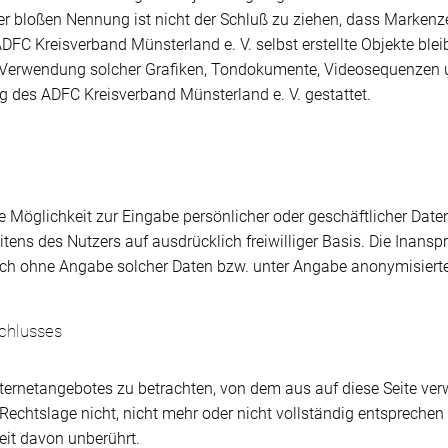
er bloßen Nennung ist nicht der Schluß zu ziehen, dass Markenze
 ADFC Kreisverband Münsterland e. V. selbst erstellte Objekte ble
er Verwendung solcher Grafiken, Tondokumente, Videosequenzen 
 des ADFC Kreisverband Münsterland e. V. gestattet.
e Möglichkeit zur Eingabe persönlicher oder geschäftlicher Dat
eitens des Nutzers auf ausdrücklich freiwilliger Basis. Die Inan
ch ohne Angabe solcher Daten bzw. unter Angabe anonymisierte
chlusses
nternetangebotes zu betrachten, von dem aus auf diese Seite ver
echtslage nicht, nicht mehr oder nicht vollständig entsprechen s
eit davon unberührt.