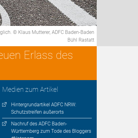
öglich. © Klaus Mutterer, ADFC Baden-Baden
Bühl Rastatt
euen Erlass des
Medien zum Artikel
Hintergrundartikel ADFC NRW:
Schutzstreifen außerorts
Nachruf des ADFC Baden-
Württemberg zum Tode des Bloggers