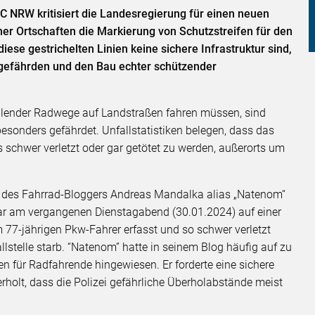
 NRW kritisiert die Landesregierung für einen neuen
er Ortschaften die Markierung von Schutzstreifen für den
iese gestrichelten Linien keine sichere Infrastruktur sind,
 gefährden und den Bau echter schützender
hlender Radwege auf Landstraßen fahren müssen, sind
sonders gefährdet. Unfallstatistiken belegen, dass das
ls schwer verletzt oder gar getötet zu werden, außerorts um
d des Fahrrad-Bloggers Andreas Mandalka alias „Natenom“
e war am vergangenen Dienstagabend (30.01.2024) auf einer
77-jährigen Pkw-Fahrer erfasst und so schwer verletzt
lstelle starb. “Natenom” hatte in seinem Blog häufig auf zu
 für Radfahrende hingewiesen. Er forderte eine sichere
erholt, dass die Polizei gefährliche Überholabstände meist