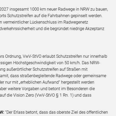
is 2027 insgesamt 1000 km neuer Radwege in NRW zu bauen,
orts Schutzstreifen auf die Fahrbahnen gepinselt werden.
 ein vermeintlicher Lückenschluss im Radwegenetz
dverkehrssicherheit und die begründet niedrige Akzeptanz
hrs Ordnung, VwV-StVO erlaubt Schutzstreifen nur innerhalb
lässigen Höchstgeschwindigkeit von 50 km/h. Das NRW-
g außerörtlicher Schutzstreifen auf Straßen mit
damit, dass straßenbegleitende Radwege oder gemeinsame
er nur mit „erheblichen Aufwand“ hergestellt werden
 aber weitere Vorgaben und betont im Besonderen die
auf die Vision Zero (VwV-StVO § 1 Rn. 1) und dass
RW:
“Der Erlass betont, dass das oberste Ziel des öffentlichen