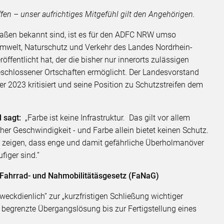
en – unser aufrichtiges Mitgefühl gilt den Angehörigen.
raßen bekannt sind, ist es für den ADFC NRW umso
Umwelt, Naturschutz und Verkehr des Landes Nordrhein-
ffentlicht hat, der die bisher nur innerorts zulässigen
eschlossener Ortschaften ermöglicht. Der Landesvorstand
2023 kritisiert und seine Position zu Schutzstreifen dem
l sagt:
„Farbe ist keine Infrastruktur. Das gilt vor allem
er Geschwindigkeit - und Farbe allein bietet keinen Schutz.
 zeigen, dass enge und damit gefährliche Überholmanöver
figer sind.”
 Fahrrad- und Nahmobilitätäsgesetz (FaNaG)
eckdienlich” zur „kurzfristigen Schließung wichtiger
h begrenzte Übergangslösung bis zur Fertigstellung eines