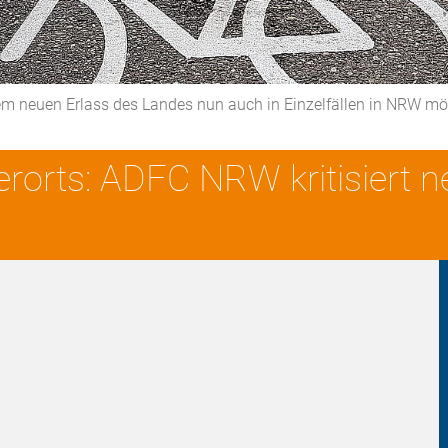
nem neuen Erlass des Landes nun auch in Einzelfällen in NRW m
erorts: ADFC NRW kritisiert n