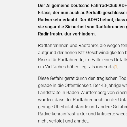
Der Allgemeine Deutsche Fahrrad-Club ADFC
Erlass, der nun auch außerhalb geschlossen
Radverkehr erlaubt. Der ADFC betont, dass d
sie sogar die Sicherheit von Radfahrenden
Radinfrastruktur verhindern.
Radfahrerinnen und Radfahrer, die wegen fe
aufgrund der hohen Kfz-Geschwindigkeiten be
Risiko für Radfahrende, im Falle eines Unfal
ein Vielfaches höher liegt als innerorts
[1]
.
Diese Gefahr gerät durch den tragischen To
gerade in die Öffentlichkeit. Der 43-jährig
Landstraße in Baden-Württemberg von einem 
worden, dass der Radfahrer noch an der Unfal
geringe Überholabstände und andere Gefahren
Radverkehrsinfrastruktur und kritisierte wied
nicht verfolgt und ahndet.