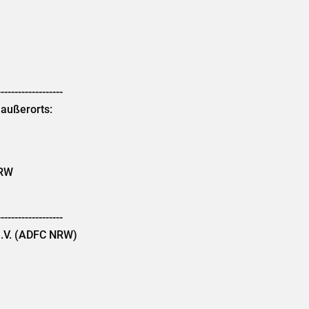
-------------------
 außerorts:
NRW
-------------------
e.V. (ADFC NRW)