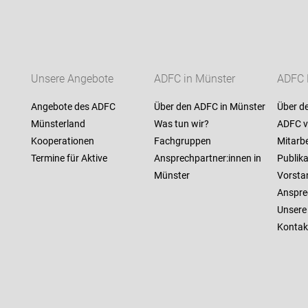
Unsere Angebote
ADFC in Münster
ADFC 
Angebote des ADFC
Über den ADFC in Münster
Über d
Münsterland
Was tun wir?
ADFC v
Kooperationen
Fachgruppen
Mitarbe
Termine für Aktive
Ansprechpartner:innen in
Publik
Münster
Vorsta
Anspre
Unsere 
Kontak