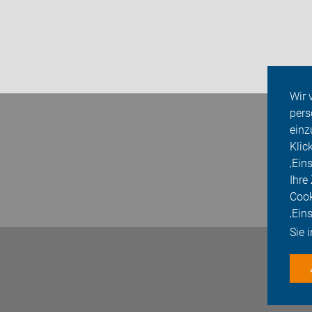
Wir 
pers
einz
Klic
‚Ein
Ihre
Cook
‚Ein
Sie 