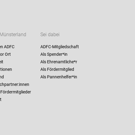
Münsterland
Sei dabei
en ADFC
ADFC-Mitgliedschaft
or Ort
Als Spender*in
it
Als Ehrenamtliche*r
ationen
Als Fördermitglied
nd
Als Pannenhelfer*in
chpartner:innen
Fördermitglieder
t