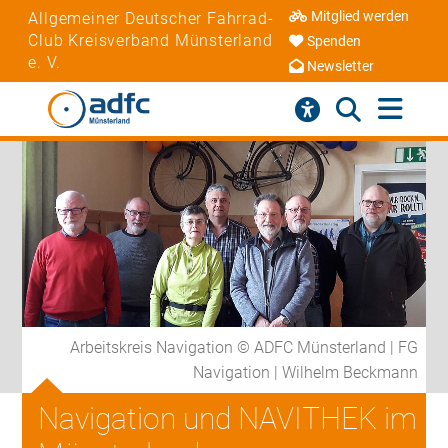
Mitglied werden
Allgemeiner Deutscher Fahrrad-
Club Kreisverband Münsterland
Spenden
e. V.
Newsletter
Arbeitskreis Navigation © ADFC Münsterland | FG
Navigation | Wilhelm Beckmann
Navigation und NAVITHEK im